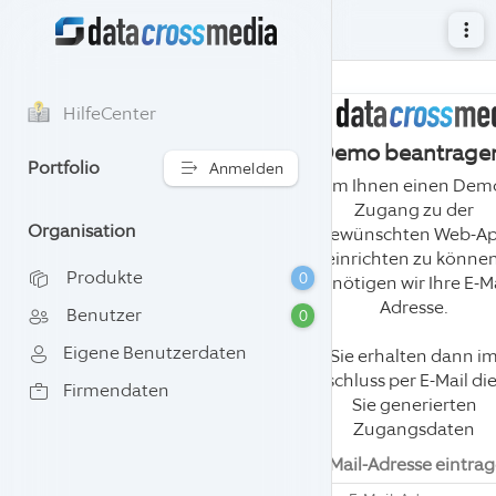
HilfeCenter
Demo beantrage
Portfolio
Anmelden
Um Ihnen einen Dem
Zugang zu der
Organisation
gewünschten Web-A
einrichten zu können
Produkte
0
benötigen wir Ihre E-Ma
Adresse.
Benutzer
0
Eigene Benutzerdaten
Sie erhalten dann i
Anschluss per E-Mail die
Firmendaten
Sie generierten
Zugangsdaten
E-Mail-Adresse eintra